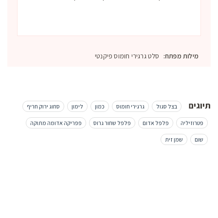
מילות מפתח:
סלט גרגירי חומוס פיקנטי
תיוגים
בצל סגול
גרגירי חומוס
כמון
לימון
סחוג ירוק חריף
פטרוזיליה
פלפל אדום
פלפל שחור גרוס
פפריקה אדומה מתוקה
שום
שמן זית