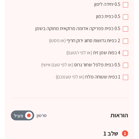
0.5
יחידה
לימון
0.5
כפית
כמון
0.5
כפית
פפריקה אדומה מרוקאית מתוקה בשמן
2
כפיות גדושות
סחוג ירוק חריף
(או פסטו)
4
כפות
שמן זית
(או לפי הטעם)
0.5
כפית
פלפל שחור גרוס
(או לפי טעם אישי)
1
כפית שטוחה
מלח
(או לפי טעמכם)
הוראות
סרטון
פעיל
שלב 1