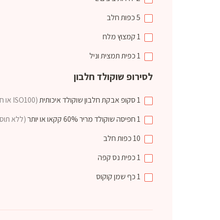
5
כפות
חלב
1
קמצוץ
מלח
1
כפית
תמצית וניל
לסירופ שוקולד חלבון
1
סקופ
אבקת חלבון שוקולד איכותית
(ISO100 או חברה אחרת)
1
חפיסה
שוקולד מריר 60% קקאו או יותר
(ללא תוס
10
כפות
חלב
1
כפית
נס קפה
1
כף
שמן קוקוס