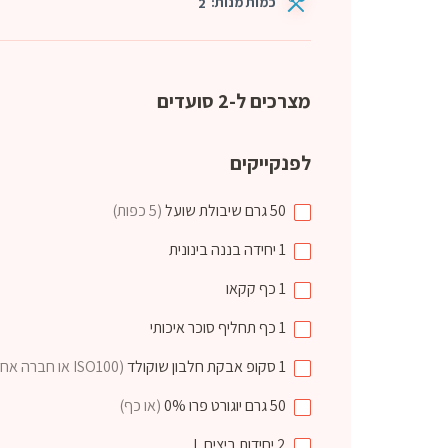
כמות מנות:
2
מצרכים ל-2 סועדים
לפנקייקים
50
גרם
שיבולת שועל
(5 כפות)
1
יחידה
בננה בינונית
1
כף
קקאו
1
כף
תחליף סוכר איכותי
1
סקופ
אבקת חלבון שוקולד
(ISO100 או חברה אחרת)
50
גרם
יוגורט פרו 0%
(או כף)
2
יחידות
ביצים L