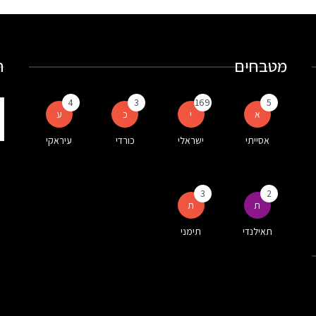
מטבחים
ח
4
3
169
5
ת
א
י
כ
ע
ע
אסייתי
ישראלי
כורדי
עיראקי
ה
3
2
ת
ת
תאילנדי
תימני