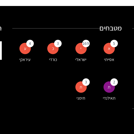
מטבחים
ח
4
3
169
5
ת
א
י
כ
ע
ע
אסייתי
ישראלי
כורדי
עיראקי
ה
3
2
ת
ת
תאילנדי
תימני