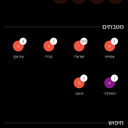
מטבחים
4
3
169
5
א
י
כ
ע
אסייתי
ישראלי
כורדי
עיראקי
3
2
ת
ת
תאילנדי
תימני
חיפוש