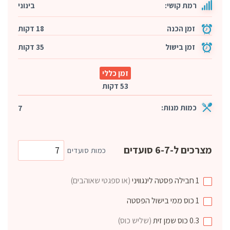
רמת קושי:
בינוני
זמן הכנה
18 דקות
זמן בישול
35 דקות
זמן כללי
53 דקות
כמות מנות:
7
מצרכים ל-6-7 סועדים
כמות סועדים
1
חבילה
פסטה לינגוויני
(או ספגטי שאוהבים)
1
כוס
ממי בישול הפסטה
0.3
כוס
שמן זית
(שליש כוס)