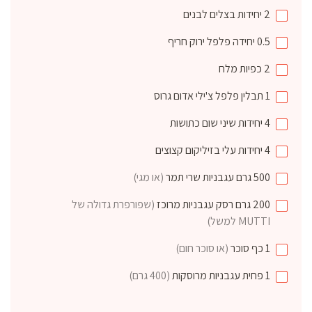
2
יחידות
בצלים לבנים
0.5
יחידה
פלפל ירוק חריף
2
כפיות
מלח
1
תבלין
פלפל צ'ילי אדום גרוס
4
יחידות
שיני שום כתושות
4
יחידות
עלי בזיליקום קצוצים
500
גרם
עגבניות שרי תמר
(או מגי)
200
גרם
רסק עגבניות מרוכז
(שפורפרת גדולה של
MUTTI למשל)
1
כף
סוכר
(או סוכר חום)
1
פחית
עגבניות מרוסקות
(400 גרם)