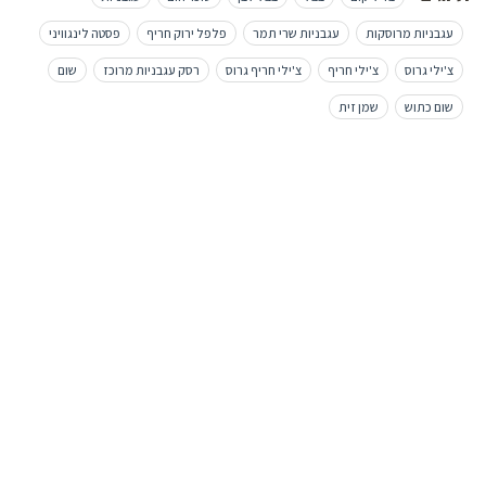
עגבניות מרוסקות
עגבניות שרי תמר
פלפל ירוק חריף
פסטה לינגוויני
צ'ילי גרוס
צ'ילי חריף
צ'ילי חריף גרוס
רסק עגבניות מרוכז
שום
שום כתוש
שמן זית