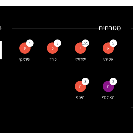
מטבחים
ח
4
3
169
5
ת
א
י
כ
ע
ע
אסייתי
ישראלי
כורדי
עיראקי
ה
3
2
ת
ת
תאילנדי
תימני