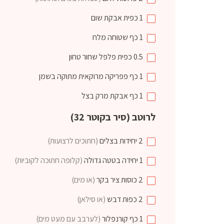
1
כפית
אבקת שום
1
כף שטוחה
מלח
0.5
כפית
פלפל שחור טחון
1
כף
פפריקה מרוקאית מתוקה בשמן
1
כף
אבקת מרק בצל
לרוטב (סיר בקוטר 32)
2
יחידות
בצלים
(חתוכים לרצועות)
1
יחידה
בטטה גדולה
(קלופה חתוכה לקוביות)
2
כוסות
ציר בקר
(או מים)
2
כפות
דבש
(או סילאן)
1
כף
קורנפלור
(לערבב עם מעט מים)