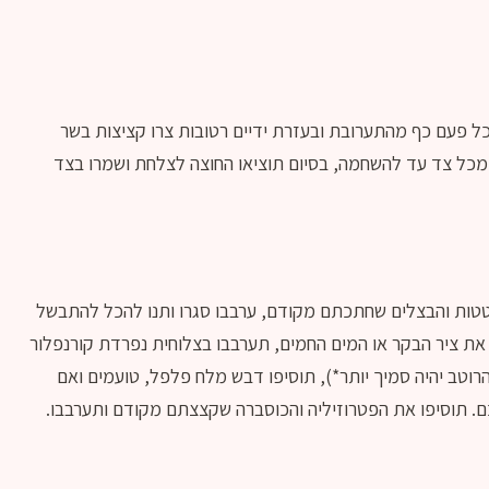
ל פעם כף מהתערובת ובעזרת ידיים רטובות צרו קציצות בשר
יר רחב עם שמן זית חם כ-2 דקות מכל צד עד להשחמה, בסיום תוציאו החוצה לצלחת ושמרו בצד
יפו את הבטטות והבצלים שחתכתם מקודם, ערבבו סגרו ותנו להכל להתבשל
ת ציר הבקר או המים החמים, תערבבו בצלוחית נפרדת קורנפלור
הרוטב יהיה סמיך יותר*), תוסיפו דבש מלח פלפל, טועמים ואם
. תוסיפו את הפטרוזיליה והכוסברה שקצצתם מקודם ותערבבו.