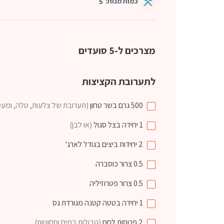
כמות מנות:
5
מצרכים ל-5 סועדים
לתערובת הקציצות
500
גרם
בשר טחון
(תערובת של צלעות, טלה, ומעט
1
יחידה
בצל סגול
(או לבן)
2
יחידות
ביצים בגודל לארג'
0.5
צרור
כוסברה
0.5
צרור
פטרוזיליה
1
יחידה
בטטה קטנה מגורדת גס
2
פרוסות
לחם
(טבולות במים וסחוטות)