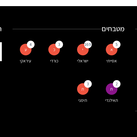
מטבחים
ח
4
3
169
5
ת
א
י
כ
ע
ע
אסייתי
ישראלי
כורדי
עיראקי
ה
3
2
ת
ת
תאילנדי
תימני