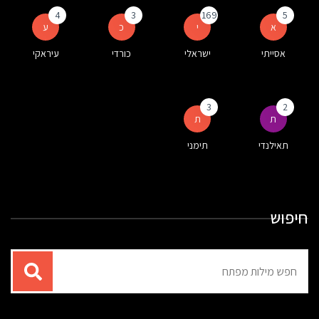
4
3
169
5
א
י
כ
ע
אסייתי
ישראלי
כורדי
עיראקי
3
2
ת
ת
תאילנדי
תימני
חיפוש
תוצאות
עבור
החיפוש: