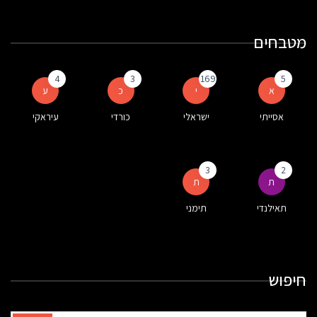
מטבחים
4
3
169
5
א
י
כ
ע
אסייתי
ישראלי
כורדי
עיראקי
3
2
ת
ת
תאילנדי
תימני
חיפוש