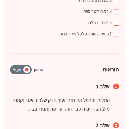
6
כפות
דבש גדושות
3
כפות
רוטב סויה
0.5
כפית
מלח
1
כפית
שטוחה פלפל שחור גרוס
הוראות
סרטון
פעיל
שלב 1
המליחו ופלפל את חזה העוף הדק שלכם היטב וקמחו
מ-2 הצדדים היטב. תעשו ערימה ותניחו בצד.
שלב 2