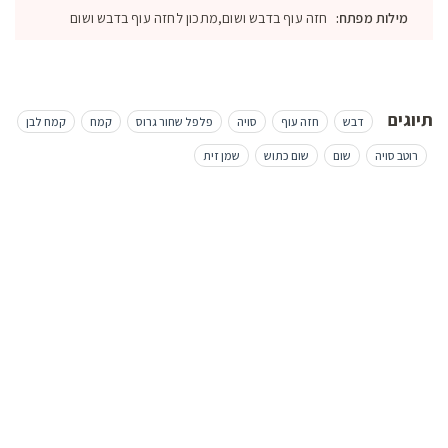
מילות מפתח:
חזה עוף בדבש ושום,מתכון לחזה עוף בדבש ושום
תיוגים
דבש
חזה עוף
סויה
פלפל שחור גרוס
קמח
קמח לבן
רוטב סויה
שום
שום כתוש
שמן זית