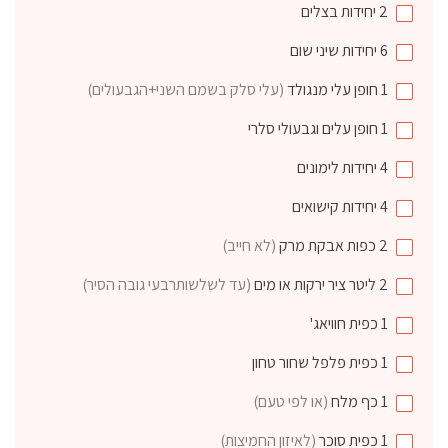
2
יחידות
בצלים
6
יחידות
שיני שום
1
חופן
עלי מנגולד
(עלי סלק בשמם השני+הגבעולים)
1
חופן
עלים וגבעולי סלרי
4
יחידות
לימונים
4
יחידות
קישואים
2
כפות
אבקת מרק
(לא חייב)
2
ליטר
ציר ירקות או מים
(עד לשלשותרבעי גובה הסיר)
1
כפית
חוויאג'
1
כפית
פלפל שחור טחון
1
כף
מלח
(או לפי טעם)
1
כפית
סוכר
(לאיזון החמיצות)