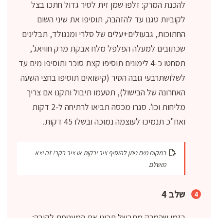
להכנת המרק: זלפו שמן זית לסיר גדול חתכו בצל
לקוביות טגנו עד להזהבה, תוסיפו את שיני השום
החתוכות, גבעולים+עלים של סלרי ומנגולד, תבלינים
שכתובים למעלה הפלפל מלח אבקת מרק חוויאג',
תסחטו כ-4 לימונים תוסיפו קצת סוכר ותוסיפו מים עד
לשלושתרבעי גובה הסיר (קישואים תוסיפו בחצי השעה
האחרונה של הבישול), תטעמו תיבול ותקנו אם צריך
מליחות וכו'. סגרו מכסה תביאו לרתיחה ל-2 דקות
ואח"כ תנמיכו לעוצמה נמוכה ובשלו 45 דקות.
במקום מים ניתן להוסיף ציר ירקות או ציר בקר! זה יצא
מושלם
שלב 4
בזמן שהמרק מתבשל תכינו את המעטפת לקובה: