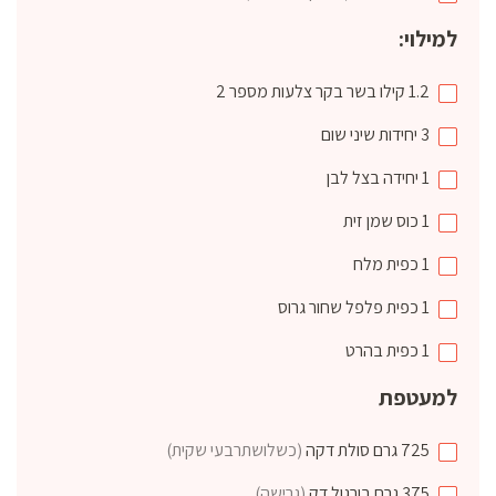
למילוי:
1.2
קילו
בשר בקר צלעות מספר 2
3
יחידות
שיני שום
1
יחידה
בצל לבן
1
כוס
שמן זית
1
כפית
מלח
1
כפית
פלפל שחור גרוס
1
כפית
בהרט
למעטפת
725
גרם
סולת דקה
(כשלושתרבעי שקית)
375
גרם
בורגול דק
(גרישה)