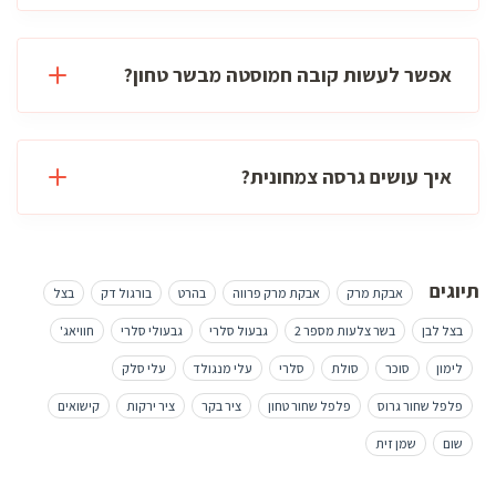
אפשר לעשות קובה חמוסטה מבשר טחון?
איך עושים גרסה צמחונית?
תיוגים
אבקת מרק
אבקת מרק פרווה
בהרט
בורגול דק
בצל
בצל לבן
בשר צלעות מספר 2
גבעול סלרי
גבעולי סלרי
חוויאג'
לימון
סוכר
סולת
סלרי
עלי מנגולד
עלי סלק
פלפל שחור גרוס
פלפל שחור טחון
ציר בקר
ציר ירקות
קישואים
שום
שמן זית