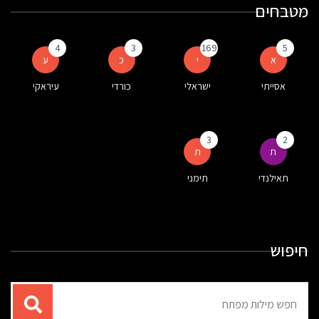
מטבחים
4
3
169
5
א
י
כ
ע
אסייתי
ישראלי
כורדי
עיראקי
3
2
ת
ת
תאילנדי
תימני
חיפוש
תוצאות
עבור