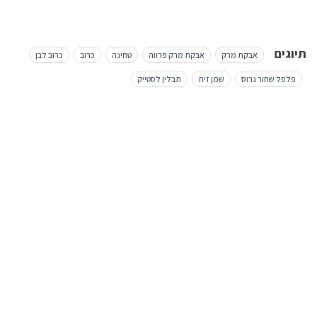
תיוגים
אבקת מרק
אבקת מרק פרווה
טחינה
כרוב
כרוב לבן
פלפל שחור גרוס
שמן זית
תבלין לסטייק