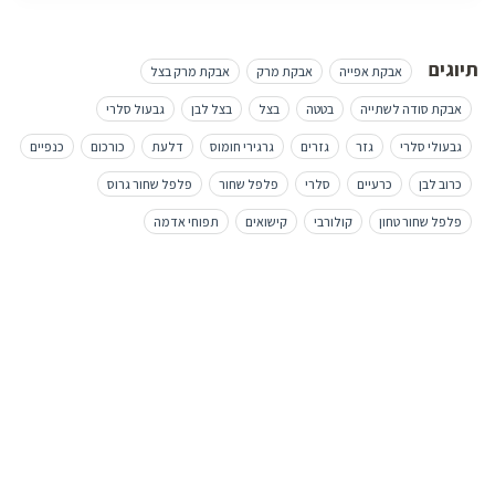
תיוגים
אבקת אפייה
אבקת מרק
אבקת מרק בצל
אבקת סודה לשתייה
בטטה
בצל
בצל לבן
גבעול סלרי
גבעולי סלרי
גזר
גזרים
גרגירי חומוס
דלעת
כורכום
כנפיים
כרוב לבן
כרעיים
סלרי
פלפל שחור
פלפל שחור גרוס
פלפל שחור טחון
קולורבי
קישואים
תפוחי אדמה