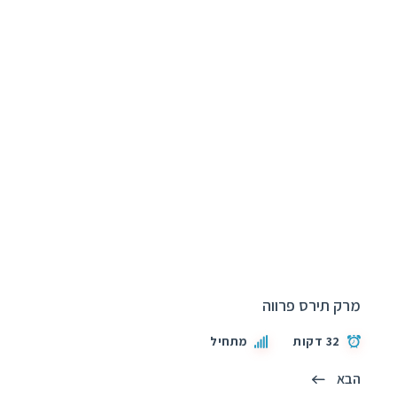
מרק תירס פרווה
32 דקות
מתחיל
הבא