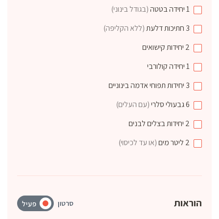
1
יחידה
בטטה
(בגודל בינוני)
3
חתיכות
דלעת
(ללא הקליפה)
2
יחידות
קישואים
1
יחידה
קולורבי
3
יחידות
תפוחי אדמה בינוניים
6
גבעולי
סלרי
(עם העלים)
2
יחידות
בצלים לבנים
2
ליטר
מים
(או עד לכיסוי)
הוראות
סרטון
פעיל