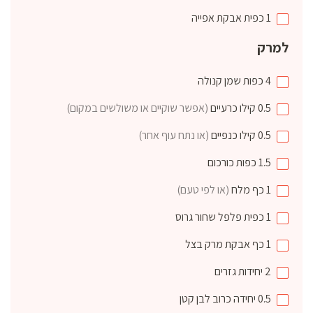
1
כפית
אבקת אפייה
למרק
4
כפות
שמן קנולה
0.5
קילו
כרעיים
(אפשר שוקיים או משולשים במקום)
0.5
קילו
כנפיים
(או נתח עוף אחר)
1.5
כפות
כורכום
1
כף
מלח
(או לפי טעם)
1
כפית
פלפל שחור גרוס
1
כף
אבקת מרק בצל
2
יחידות
גזרים
0.5
יחידה
כרוב לבן קטן