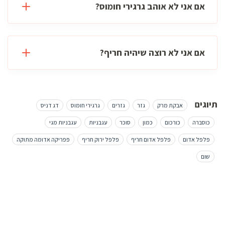
אם אני לא אוהב גרגירי חומוס?
אם אני לא רוצה שיהיה חריף?
תיוגים
אבקת מרק
גזר
גזרים
גרגירי חומוס
דג דניס
כוסברה
כורכום
כמון
סוכר
עגבניות
עגבניות מגי
פלפל אדום
פלפל אדום חריף
פלפל ירוק חריף
פפריקה אדומה מתוקה
שום