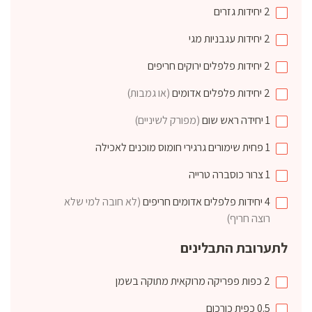
2
יחידות
גזרים
2
יחידות
עגבניות מגי
2
יחידות
פלפלים ירוקים חריפים
2
יחידות
פלפלים אדומים
(או גמבות)
1
יחידה
ראש שום
(מפורק לשיניים)
1
פחית שימורים
גרגירי חומוס מוכנים לאכילה
1
צרור
כוסברה טרייה
4
יחידות
פלפלים אדומים חריפים
(לא חובה למי שלא
רוצה חריף)
לתערובת התבלינים
2
כפות
פפריקה מרוקאית מתוקה בשמן
0.5
כפית
כורכום