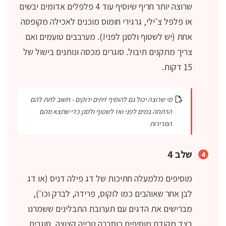
שרוצה יותר חריף שיוסיף עוד 4 פלפלים אדומים יבשים
או פלפל צ'ילי, גרגירי חומוס מוכנים לאכילה מקופסה
אחת (יש לשטוף ולסנן לפני!). מערבבים טועמים ואם
צריך מתקנים תיבול. סוגרים מכסה ונותנים בישול של
15 דקות.
מי שרוצה יכול גם להוסיף זיתים ירוקים - חשוב לתת להם
הרתחה במים לפני ואז לשטוף ולסנן כדי שתצא מהם
המרירות
שלב 4
מוסיפים מלמעלה חתיכות של דג פילה דניס (או דג
לבן אחר שאוהבים כמו לוקוס, פרידה, לברק וכו'),
מברישים את הדגים עם תערובת התבלינים ששמרנו
בצד מקודם מוסיפים כוסברה טרייה קצוצה, סוגרים