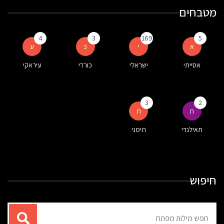
מטבחים
4
3
169
5
א
י
כ
ע
אסייתי
ישראלי
כורדי
עיראקי
3
2
ת
ת
תאילנדי
תימני
חיפוש
תוצאות