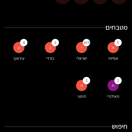
מטבחים
4
3
169
5
א
י
כ
ע
אסייתי
ישראלי
כורדי
עיראקי
3
2
ת
ת
תאילנדי
תימני
חיפוש