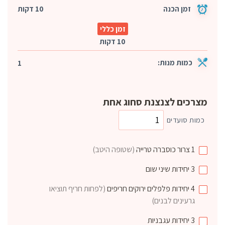
זמן הכנה
10 דקות
זמן כללי
10 דקות
כמות מנות:
1
מצרכים לצנצנת סחוג אחת
כמות סועדים
1
צרור
כוסברה טרייה
(שטופה היטב)
3
יחידות
שיני שום
4
יחידות
פלפלים ירוקים חריפים
(לפחות חריף תוציאו
גרעינים לבנים)
3
יחידות
עגבניות