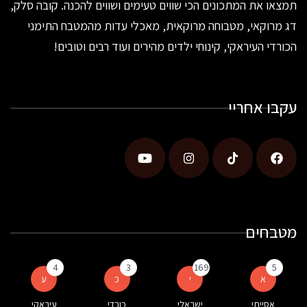
תמצאו את המתכונים הכי שווים טעימים ושווים להכנה. קובה סלק,
דג מרוקאי, מטבוחה מרוקאית, מאכלי עדות מהמטבח התימני
הכורדי העיראקי, קינוחי ילדים מהירים ועוד רבים וטובים!
עקבו אחריי
מטבחים
4
3
169
5
א
י
כ
ע
אסייתי
ישראלי
כורדי
עיראקי