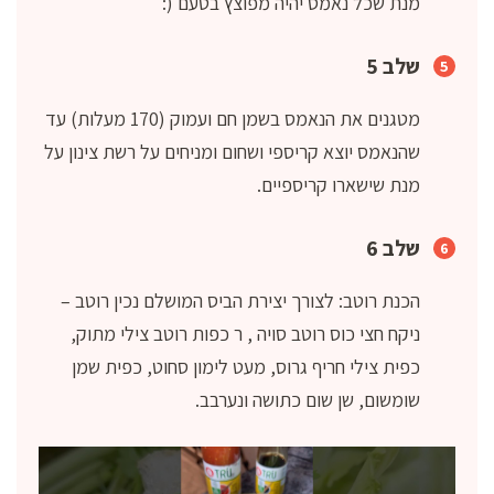
מנת שכל נאמס יהיה מפוצץ בטעם (:
שלב 5
מטגנים את הנאמס בשמן חם ועמוק (170 מעלות) עד
שהנאמס יוצא קריספי ושחום ומניחים על רשת צינון על
מנת שישארו קריספיים.
שלב 6
הכנת רוטב: לצורך יצירת הביס המושלם נכין רוטב –
ניקח חצי כוס רוטב סויה , ר כפות רוטב צילי מתוק,
כפית צילי חריף גרוס, מעט לימון סחוט, כפית שמן
שומשום, שן שום כתושה ונערבב.