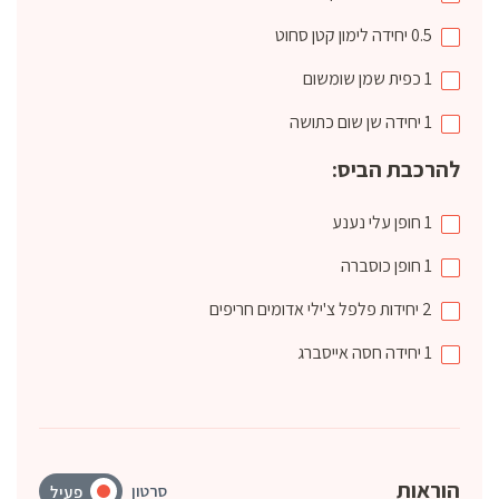
0.5
יחידה
לימון קטן סחוט
1
כפית
שמן שומשום
1
יחידה
שן שום כתושה
להרכבת הביס:
1
חופן
עלי נענע
1
חופן
כוסברה
2
יחידות
פלפל צ'ילי אדומים חריפים
1
יחידה
חסה אייסברג
הוראות
סרטון
פעיל