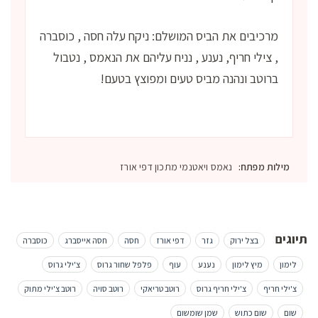
מרכיבים את הביס המושלם: ניקח עלה חסה , כוסברה
, צילי חריף, נענע , נניח עליהם את הנאמס , נטבול
ברוטב ונהנה מביס טעים ומפוצץ בטעם!
מילות מפתח:
נאמס ויאטנמי מתכון דפי אורז
תיוגים
בצל ירוק
גזר
דפי אורז
חסה
חסה אייסברג
כוסברה
לימון
מיץ לימון
נענע
עוף
פלפל שחור גרוס
צ'ילי גרוס
צ'ילי חריף
צ'ילי חריף גרוס
רוטב טריאקי
רוטב סויה
רוטב צ'ילי מתוק
שום
שום כתוש
שמן שומשום