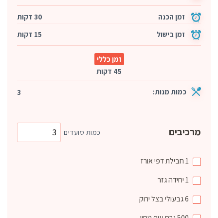
זמן הכנה
30 דקות
זמן בישול
15 דקות
זמן כללי
45 דקות
כמות מנות:
3
מרכיבים
כמות סועדים
1
חבילת
דפי אורז
1
יחידה
גזר
6
גבעולי
בצל ירוק
500
גרם
עוף טחון