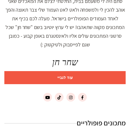
סתם היה לי משעמם בבית, החלטתי לצלם את המאכלים שאני
אוהב להכין לי ולמשפחה ולאט לאט העמוד שלי צבר תאוצה והפך
לאחד העמודים הפופולריים בישראל. מעלה לכם בכיף את
המתכונים מקווה שתאהבו! יש לי ערוץ יוטיוב בשם "שחר חן" שכל
סרטוני המתכונים עולים אליו ולאינסטגרם באופן קבוע - כמובן
שגם לפייסבוק ולטיקטוק :)
שחר חן
עוד לגביי
מתכונים פופולריים