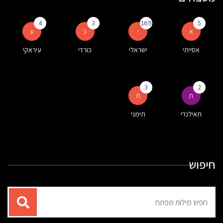
4
3
169
5
א
י
כ
ע
אסייתי
ישראלי
כורדי
עיראקי
3
2
ת
ת
תאילנדי
תימני
חיפוש
תוצאות
עבור