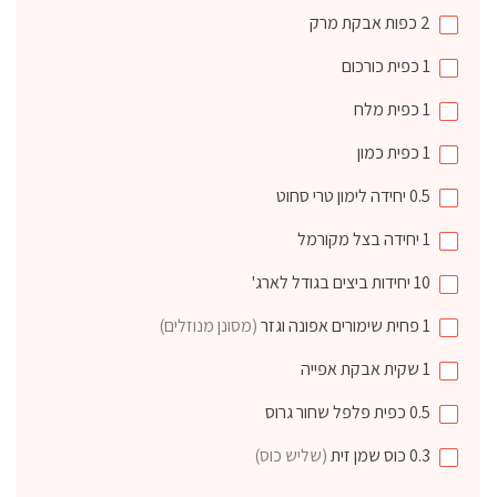
2
כפות
אבקת מרק
1
כפית
כורכום
1
כפית
מלח
1
כפית
כמון
0.5
יחידה
לימון טרי סחוט
1
יחידה
בצל מקורמל
10
יחידות
ביצים בגודל לארג'
1
פחית שימורים
אפונה וגזר
(מסונן מנוזלים)
1
שקית
אבקת אפייה
0.5
כפית
פלפל שחור גרוס
0.3
כוס
שמן זית
(שליש כוס)