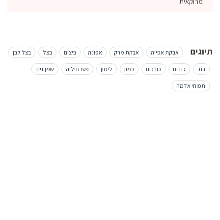
מרוקאית
תיוגים
אבקת אפייה
אבקת מרק
אפונה
ביצים
בצל
בצל לבן
גזר
גזרים
כורכום
כמון
לימון
פטרוזיליה
שמן זית
תפוחי אדמה