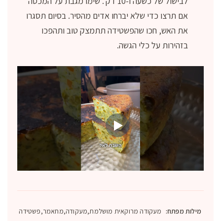
לבישול של כשעה ו-10 דק'. שימו מגבת על המכסה
אם תרצו כדי שלא יברחו אדים מהסיר. בסיום תסגרו
את האש, חכו שהפשטידה תתמצק טוב ותהפכו
בזהירות על כלי הגשה.
מילות מפתח:
מעקודה מרוקאית מושלמת,מעקודה,מחאמר,פשטידה