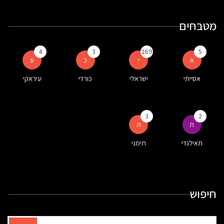
מטבחים
4
3
169
5
א
י
כ
ע
אסייתי
ישראלי
כורדי
עיראקי
3
2
ת
ת
תאילנדי
תימני
חיפוש
תוצאות