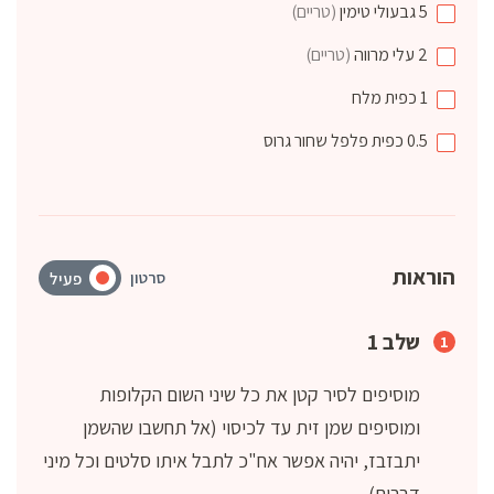
5
גבעולי
טימין
(טריים)
2
עלי
מרווה
(טריים)
1
כפית
מלח
0.5
כפית
פלפל שחור גרוס
הוראות
סרטון
פעיל
שלב 1
מוסיפים לסיר קטן את כל שיני השום הקלופות
ומוסיפים שמן זית עד לכיסוי (אל תחשבו שהשמן
יתבזבז, יהיה אפשר אח"כ לתבל איתו סלטים וכל מיני
דברים)