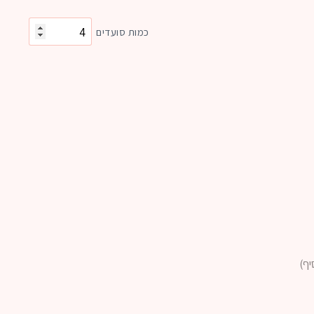
כמות סועדים
יף)