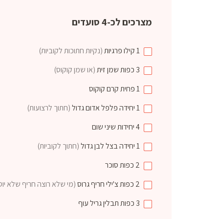
מצרכים לכ-4 סועדים
1
קילו
פרגיות
(נקיות חתוכות לקוביות)
3
כפות
שמן זית
(או שמן קוקוס)
1
פחית
קרם קוקוס
1
יחידה
פלפל אדום גדול
(חתוך לרצועות)
4
יחידות
שיני שום
1
יחידה
בצל לבן גדול
(חתוך לקוביות)
2
כפות
סוכר
2
כפות
צ'ילי חריף גרוס
(מי שלא רוצה חריף שלא יוס
3
כפות
תבלין גריל עוף