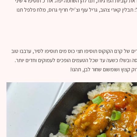
תזיזו הצידה בסיר את הבצל והפלפל ותצרבו את קוביות הפרגיות, תנו להן השחמה יפה. אח"כ תוסיפו 4 שיני
תבלין קארי צהוב, גריל עוף וצ'ילי חריף גרוס, מלח פלפל תנו
ם של קרם הקוקוס תוסיפו חצי כוס מים תוסיפו לסיר, ערבבו טוב
סה ובשלו כשעה עד שכל הטעמים הופכים לעמוקים וחדים יותר.
וק קצוץ ושומשום שחור לבן, תהנו!