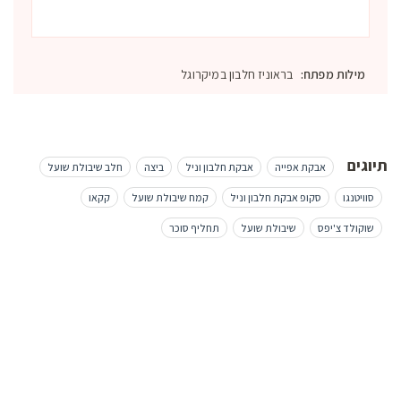
מילות מפתח:
בראוניז חלבון במיקרוגל
תיוגים
אבקת אפייה
אבקת חלבון וניל
ביצה
חלב שיבולת שועל
סוויטנגו
סקופ אבקת חלבון וניל
קמח שיבולת שועל
קקאו
שוקולד צ'יפס
שיבולת שועל
תחליף סוכר