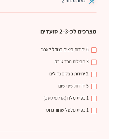
כמות מנות:
2
מצרכים לכ-2-3 סועדים
6
יחידות
ביצים בגודל לארג'
3
חבילות
תרד טורקי
2
יחידות
בצלים גדולים
5
יחידות
שיני שום
1
כפית
מלח
(או לפי טעם)
1
כפית
פלפל שחור גרוס