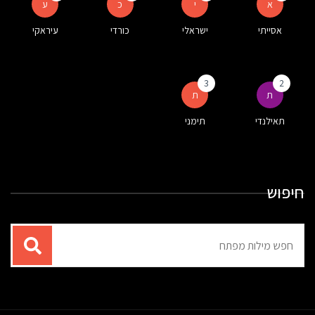
א
י
כ
ע
אסייתי
ישראלי
כורדי
עיראקי
3
2
ת
ת
תאילנדי
תימני
חיפוש
תוצאות
עבור
החיפוש: