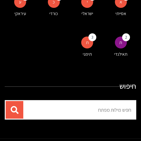
א
י
כ
ע
אסייתי
ישראלי
כורדי
עיראקי
3
2
ת
ת
תאילנדי
תימני
חיפוש
תוצאות
עבור
החיפוש: