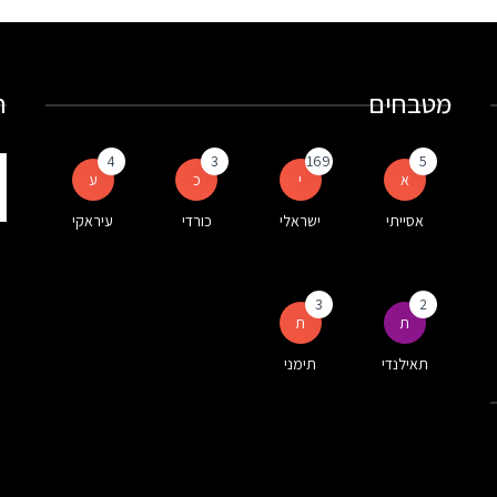
מטבחים
ח
4
3
169
5
ת
א
י
כ
ע
ע
אסייתי
ישראלי
כורדי
עיראקי
ה
3
2
ת
ת
תאילנדי
תימני