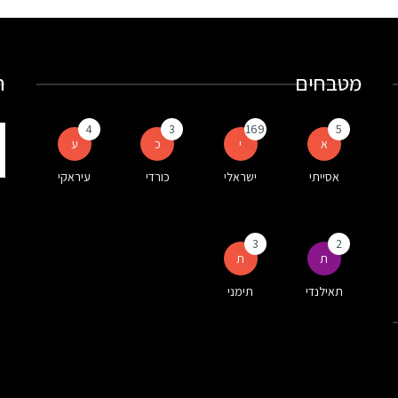
מטבחים
ח
4
3
169
5
ת
א
י
כ
ע
ע
אסייתי
ישראלי
כורדי
עיראקי
ה
3
2
ת
ת
תאילנדי
תימני