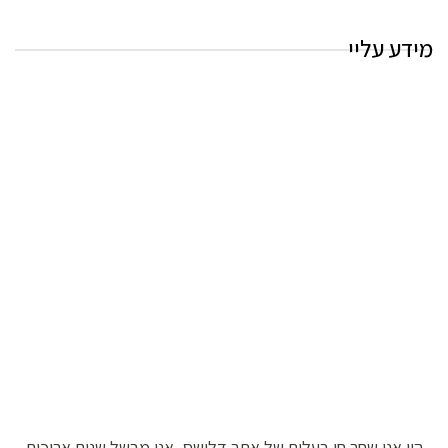
מידע עליי
היי אני שחר חן בעלים של אתר דלישס, אני מבשל שנים ארוכות