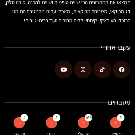
תמצאו את המתכונים הכי שווים טעימים ושווים להכנה. קובה סלק,
דג מרוקאי, מטבוחה מרוקאית, מאכלי עדות מהמטבח התימני
הכורדי העיראקי, קינוחי ילדים מהירים ועוד רבים וטובים!
עקבו אחריי
מטבחים
4
3
169
5
א
י
כ
ע
אסייתי
ישראלי
כורדי
עיראקי