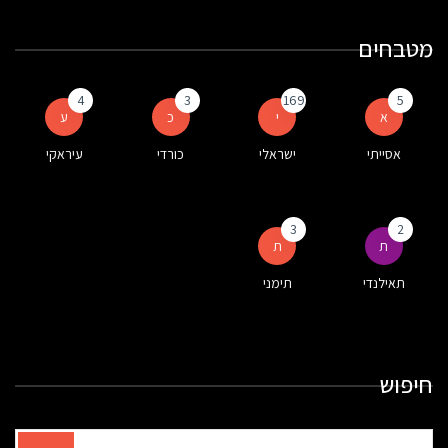
מטבחים
4
3
169
5
א
י
כ
ע
אסייתי
ישראלי
כורדי
עיראקי
3
2
ת
ת
תאילנדי
תימני
חיפוש
תוצאות