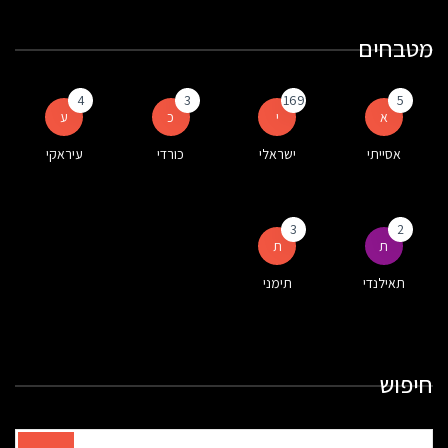
מטבחים
4
3
169
5
א
י
כ
ע
אסייתי
ישראלי
כורדי
עיראקי
3
2
ת
ת
תאילנדי
תימני
חיפוש
תוצאות