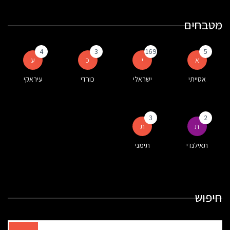
מטבחים
4
3
169
5
א
י
כ
ע
אסייתי
ישראלי
כורדי
עיראקי
3
2
ת
ת
תאילנדי
תימני
חיפוש
תוצאות