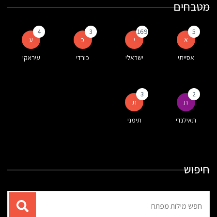
מטבחים
4
3
169
5
א
י
כ
ע
אסייתי
ישראלי
כורדי
עיראקי
3
2
ת
ת
תאילנדי
תימני
חיפוש
תוצאות
עבור