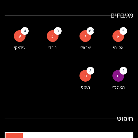
מטבחים
4
3
169
5
א
י
כ
ע
אסייתי
ישראלי
כורדי
עיראקי
3
2
ת
ת
תאילנדי
תימני
חיפוש
תוצאות