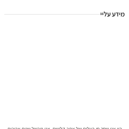
מידע עליי
היי אני שחר חן בעלים של אתר דלישס, אני מבשל שנים ארוכות