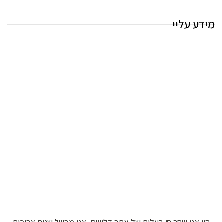
מידע עליי
היי אני שחר חן בעלים של אתר דלישס, אני מבשל שנים ארוכות