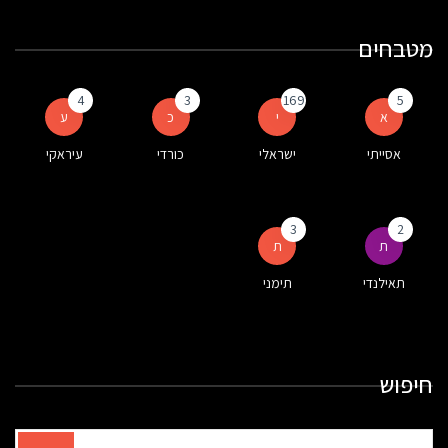
מטבחים
4
3
169
5
א
י
כ
ע
אסייתי
ישראלי
כורדי
עיראקי
3
2
ת
ת
תאילנדי
תימני
חיפוש
תוצאות