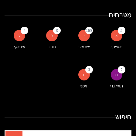
מטבחים
4
3
169
5
א
י
כ
ע
אסייתי
ישראלי
כורדי
עיראקי
3
2
ת
ת
תאילנדי
תימני
חיפוש
תוצאות