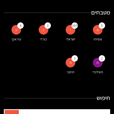
מטבחים
4
3
169
5
א
י
כ
ע
אסייתי
ישראלי
כורדי
עיראקי
3
2
ת
ת
תאילנדי
תימני
חיפוש
תוצאות