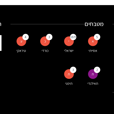
מטבחים
ח
4
3
169
5
ת
א
י
כ
ע
ע
אסייתי
ישראלי
כורדי
עיראקי
ה
3
2
ת
ת
תאילנדי
תימני