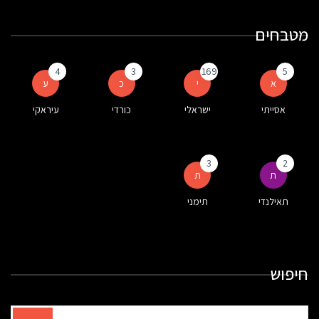
מטבחים
4
3
169
5
א
י
כ
ע
אסייתי
ישראלי
כורדי
עיראקי
3
2
ת
ת
תאילנדי
תימני
חיפוש
תוצאות