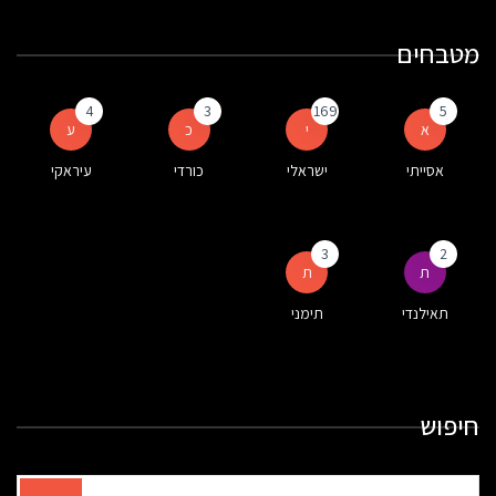
מטבחים
4
3
169
5
א
י
כ
ע
אסייתי
ישראלי
כורדי
עיראקי
3
2
ת
ת
תאילנדי
תימני
חיפוש
תוצאות