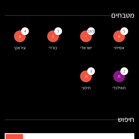
מטבחים
4
3
169
5
א
י
כ
ע
אסייתי
ישראלי
כורדי
עיראקי
3
2
ת
ת
תאילנדי
תימני
חיפוש
תוצאות