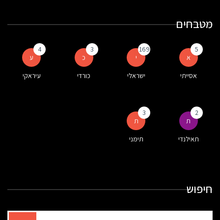
מטבחים
4
3
169
5
א
י
כ
ע
אסייתי
ישראלי
כורדי
עיראקי
3
2
ת
ת
תאילנדי
תימני
חיפוש
תוצאות