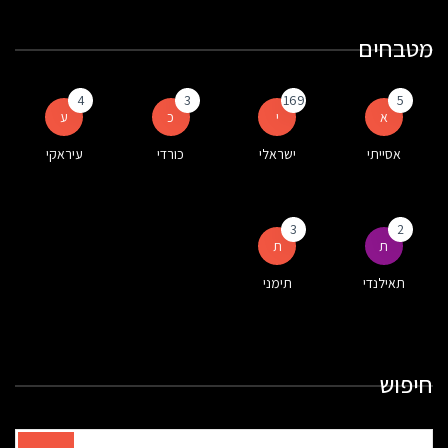
מטבחים
4
3
169
5
א
י
כ
ע
אסייתי
ישראלי
כורדי
עיראקי
3
2
ת
ת
תאילנדי
תימני
חיפוש
תוצאות