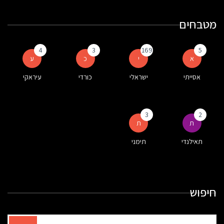
מטבחים
4
3
169
5
א
י
כ
ע
אסייתי
ישראלי
כורדי
עיראקי
3
2
ת
ת
תאילנדי
תימני
חיפוש
תוצאות