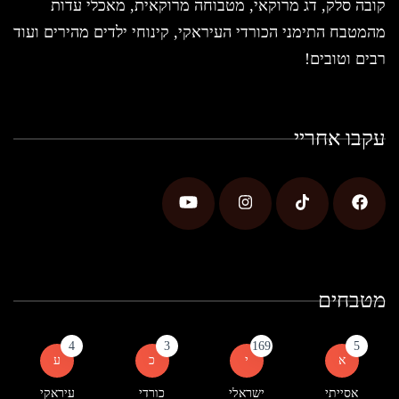
קובה סלק, דג מרוקאי, מטבוחה מרוקאית, מאכלי עדות
מהמטבח התימני הכורדי העיראקי, קינוחי ילדים מהירים ועוד
רבים וטובים!
עקבו אחריי
מטבחים
4
3
169
5
א
י
כ
ע
אסייתי
ישראלי
כורדי
עיראקי