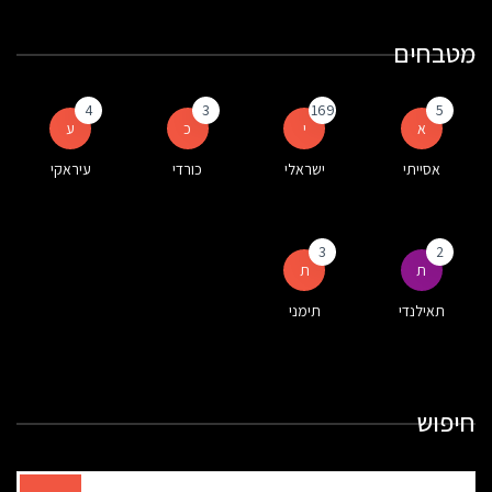
מטבחים
4
3
169
5
א
י
כ
ע
אסייתי
ישראלי
כורדי
עיראקי
3
2
ת
ת
תאילנדי
תימני
חיפוש
תוצאות