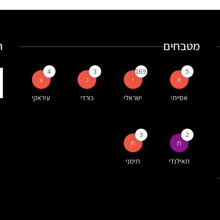
מטבחים
ח
4
3
169
5
ת
א
י
כ
ע
ע
אסייתי
ישראלי
כורדי
עיראקי
ה
3
2
ת
ת
תאילנדי
תימני